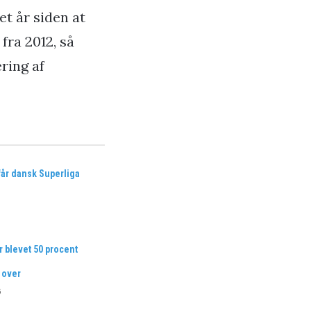
et år siden at
fra 2012, så
ring af
får dansk Superliga
r blevet 50 procent
 over
6