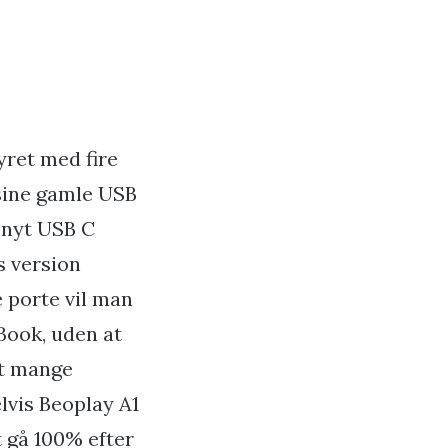
yret med fire
sine gamle USB
t nyt USB C
s version
 porte vil man
Book, uden at
gt mange
lvis Beoplay A1
t gå 100% efter