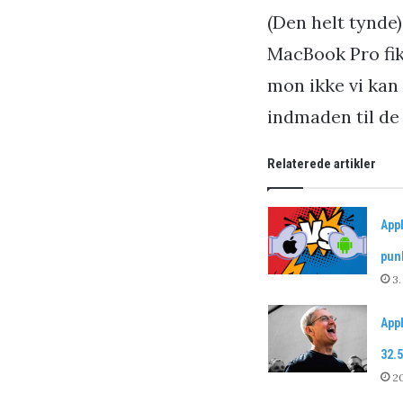
(Den helt tynde)
MacBook Pro fik 
mon ikke vi kan
indmaden til de
Relaterede artikler
App
pun
3.
App
32.5
20