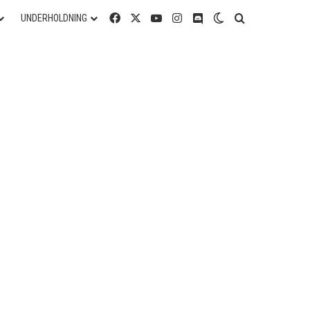
Facebook
X
YouTube
Instagram
Discord
Switch skin
Søg efter
UNDERHOLDNING