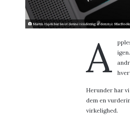
Martin Hajek har lavet denne rendering af den nye MacBo
A
pple
igen
andr
hver
Herunder har vi
dem en vurdering
virkelighed.