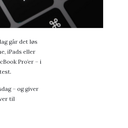
ag går det løs
e, iPads eller
cBook Pro’er – i
test.
sdag – og giver
er til