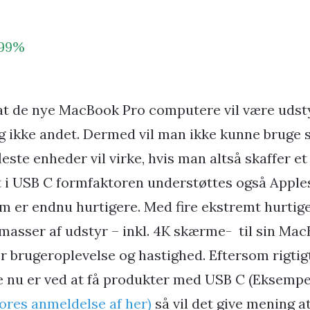
 99%
 at de nye MacBook Pro computere vil være udst
g ikke andet. Dermed vil man ikke kunne bruge 
leste enheder vil virke, hvis man altså skaffer e
t i USB C formfaktoren understøttes også Apple
m er endnu hurtigere. Med fire ekstremt hurtige
masser af udstyr – inkl. 4K skærme- til sin Mac
ver brugeroplevelse og hastighed. Eftersom rigti
e nu er ved at få produkter med USB C (Eksempe
ores anmeldelse af her)
så vil det give mening a