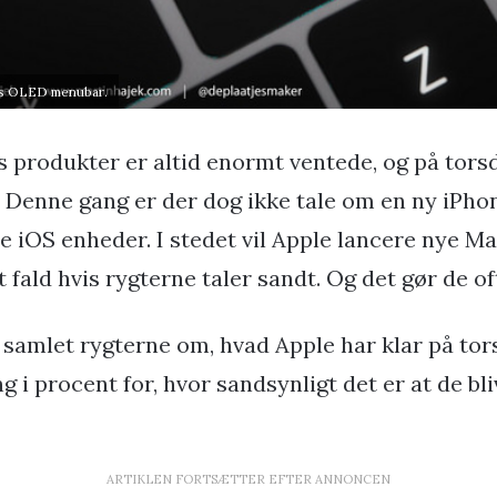
oks OLED menubar.
s produkter er altid enormt ventede, og på torsd
. Denne gang er der dog ikke tale om en ny iPhon
e iOS enheder. I stedet vil Apple lancere nye Ma
t fald hvis rygterne taler sandt. Og det gør de of
 samlet rygterne om, hvad Apple har klar på tor
 i procent for, hvor sandsynligt det er at de bliv
ARTIKLEN FORTSÆTTER EFTER ANNONCEN