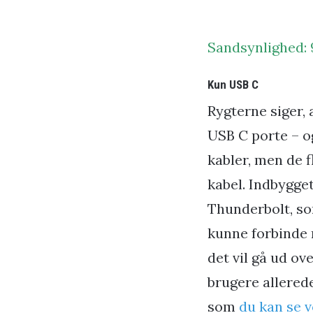
Sandsynlighed:
Kun USB C
Rygterne siger,
USB C porte – o
kabler, men de f
kabel. Indbygge
Thunderbolt, so
kunne forbinde 
det vil gå ud o
brugere allered
som
du kan se v