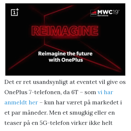
Det er ret usandsynligt at eventet vil give os
OnePlus 7-telefonen, da 6T – som
vi har
anmeldt her
– kun har været på markedet i
et par måneder. Men et smugkig eller en
teaser på en 5G-telefon virker ikke helt