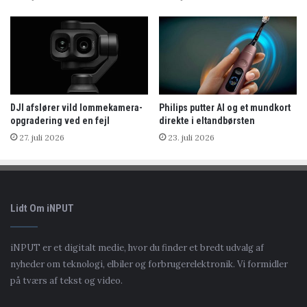
DJI afslører vild lommekamera-
Philips putter AI og et mundkort
opgradering ved en fejl
direkte i eltandbørsten
27. juli 2026
23. juli 2026
Lidt Om iNPUT
iNPUT er et digitalt medie, hvor du finder et bredt udvalg af
nyheder om teknologi, elbiler og forbrugerelektronik. Vi formidler
på tværs af tekst og video.