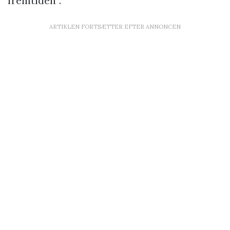
fremtiden”.
ARTIKLEN FORTSÆTTER EFTER ANNONCEN