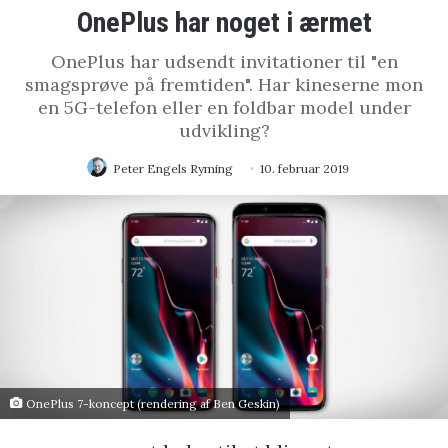
OnePlus har noget i ærmet
OnePlus har udsendt invitationer til "en
smagsprøve på fremtiden". Har kineserne mon
en 5G-telefon eller en foldbar model under
udvikling?
Peter Engels Ryming
10. februar 2019
OnePlus 7-koncept (rendering af Ben Geskin)