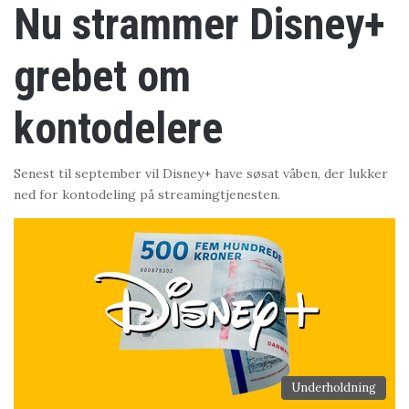
Nu strammer Disney+
grebet om
kontodelere
Senest til september vil Disney+ have søsat våben, der lukker
ned for kontodeling på streamingtjenesten.
Underholdning