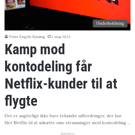
Underholdning
Peter Engels Ryming
1. maj 2023
Kamp mod
kontodeling får
Netflix-kunder til at
flygte
Det er angiveligt ikke bare tekniske udfordringer, der har
fået Netflix til at udsætte sine stramninger mod kontodeling ...
Annonce: