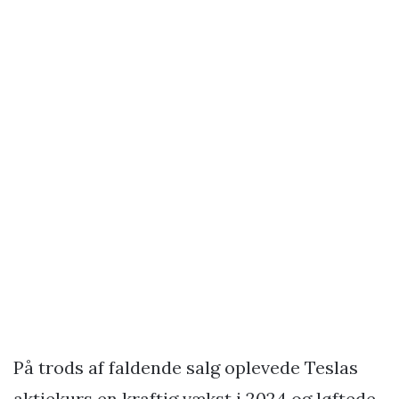
På trods af faldende salg oplevede Teslas
aktiekurs en kraftig vækst i 2024 og løftede