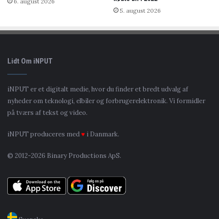
6. august 2026
5. august 2026
Lidt Om iNPUT
iNPUT er et digitalt medie, hvor du finder et bredt udvalg af
nyheder om teknologi, elbiler og forbrugerelektronik. Vi formidler
på tværs af tekst og video.
iNPUT produceres med
♥
i Danmark.
© 2012-2026 Binary Productions ApS.