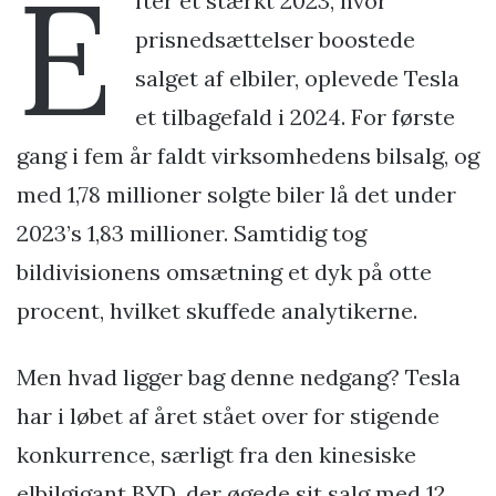
E
fter et stærkt 2023, hvor
prisnedsættelser boostede
salget af elbiler, oplevede Tesla
et tilbagefald i 2024. For første
gang i fem år faldt virksomhedens bilsalg, og
med 1,78 millioner solgte biler lå det under
2023’s 1,83 millioner. Samtidig tog
bildivisionens omsætning et dyk på otte
procent, hvilket skuffede analytikerne.
Men hvad ligger bag denne nedgang? Tesla
har i løbet af året stået over for stigende
konkurrence, særligt fra den kinesiske
elbilgigant BYD, der øgede sit salg med 12