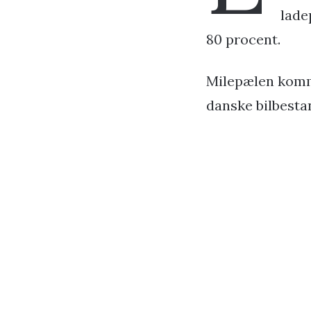
lade
80 procent.
Milepælen komme
danske bilbestan