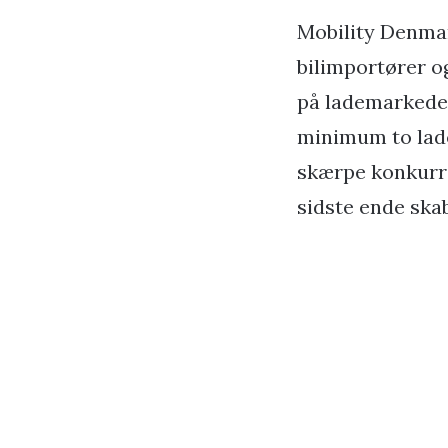
Mobility Denmar
bilimportører o
på lademarkedet.
minimum to lade
skærpe konkurre
sidste ende ska