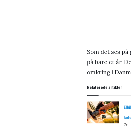
Som det ses på 
på bare et år. D
omkring i Danma
Relaterede artikler
Elbi
lad
5