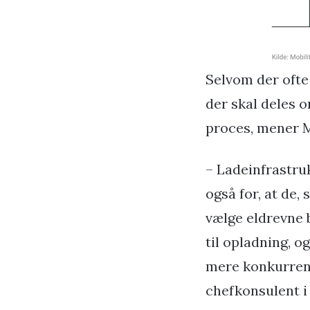
Selvom der ofte 
der skal deles 
proces, mener 
– Ladeinfrastru
også for, at de, 
vælge eldrevne b
til opladning, o
mere konkurrenc
chefkonsulent i