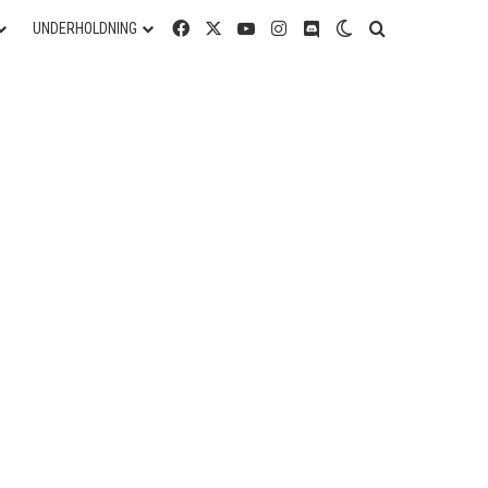
Facebook
X
YouTube
Instagram
Discord
Switch skin
Søg efter
UNDERHOLDNING