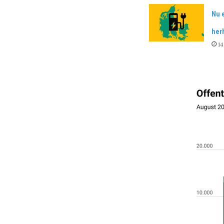
Nu e
her
14