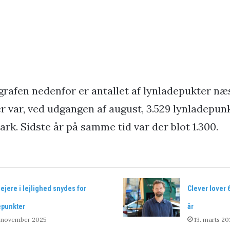
grafen nedenfor er antallet af lynladepukter næ
er var, ved udgangen af august, 3.529 lynladepun
rk. Sidste år på samme tid var der blot 1.300.
lejere i lejlighed snydes for
Clever lover 
epunkter
år
. november 2025
13. marts 20