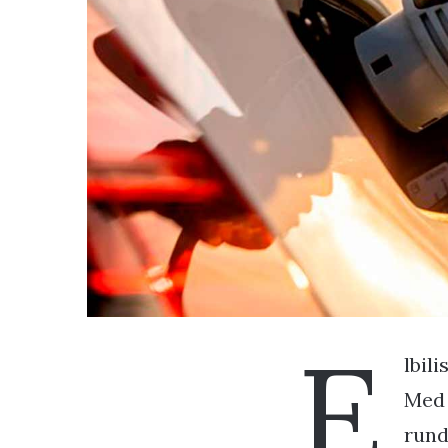
E
lbil
Med 
rund