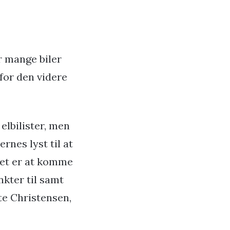
or mange biler
for den videre
elbilister, men
ernes lyst til at
 det er at komme
nkter til samt
te Christensen,