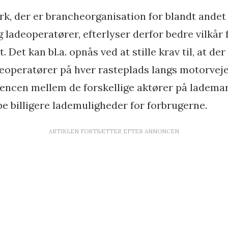
k, der er brancheorganisation for blandt andet
g ladeoperatører, efterlyser derfor bedre vilkår
 Det kan bl.a. opnås ved at stille krav til, at der
operatører på hver rasteplads langs motorvejen
ncen mellem de forskellige aktører på lademar
be billigere lademuligheder for forbrugerne.
ARTIKLEN FORTSÆTTER EFTER ANNONCEN