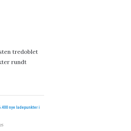
sten tredoblet
kter rundt
6.400 nye ladepunkter i
25