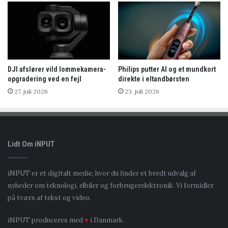
DJI afslører vild lommekamera-
Philips putter AI og et mundkort
opgradering ved en fejl
direkte i eltandbørsten
27. juli 2026
23. juli 2026
Lidt Om iNPUT
iNPUT er et digitalt medie, hvor du finder et bredt udvalg af
nyheder om teknologi, elbiler og forbrugerelektronik. Vi formidler
på tværs af tekst og video.
iNPUT produceres med
♥
i Danmark.