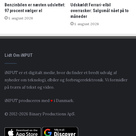
Benzinbilen er næsten udslettet:
Udskældt Ferrari-elbil
97 procent vælger el
overrasker: Salgsmål nået på to
måneder
1. august 2026
1. august 2026
Lidt Om iNPUT
iNPUT er et digitalt medie, hvor du finder et bredt udvalg af
nyheder om teknologi, elbiler og forbrugerelektronik. Vi formidler
på tværs af tekst og video.
iNPUT produceres med
♥
i Danmark.
© 2012-2026 Binary Productions ApS.