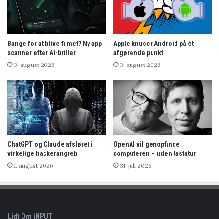
Bange for at blive filmet? Ny app
Apple knuser Android på ét
scanner efter AI-briller
afgørende punkt
3. august 2026
3. august 2026
ChatGPT og Claude afsløret i
OpenAI vil genopfinde
virkelige hackerangreb
computeren – uden tastatur
1. august 2026
31. juli 2026
Lidt Om iNPUT