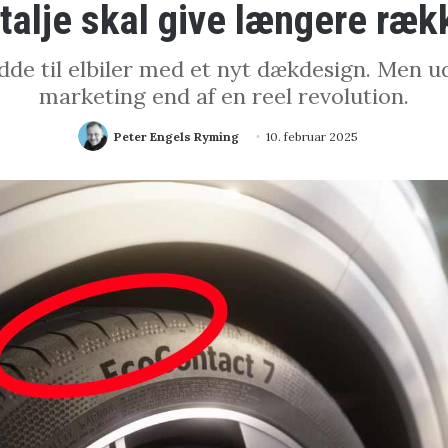
etalje skal give længere ræ
de til elbiler med et nyt dækdesign. Men u
marketing end af en reel revolution.
Peter Engels Ryming
10. februar 2025