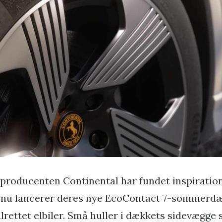
producenten Continental har fundet inspiration 
 nu lancerer deres nye EcoContact 7-sommerdæ
lrettet elbiler. Små huller i dækkets sidevægge s