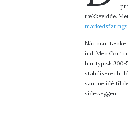
pr
rækkevidde. Men
markedsførings
Når man tænker 
ind. Men Contine
har typisk 300-
stabiliserer bol
samme idé til d
sidevæggen.