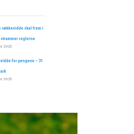
le rækkevidde skal frem i
en strammer reglerne
er 2025
vidde for pengene – 31
mark
er 2025