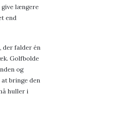
 give længere
et end
 der falder én
dæk. Golfbolde
anden og
 at bringe den
å huller i