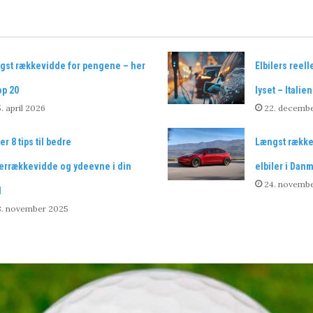
gst rækkevidde for pengene – her
Elbilers reel
op 20
lyset – Itali
. april 2026
22. decemb
er 8 tips til bedre
Længst række
terrækkevidde og ydeevne i din
elbiler i Dan
24. novemb
l
8. november 2025