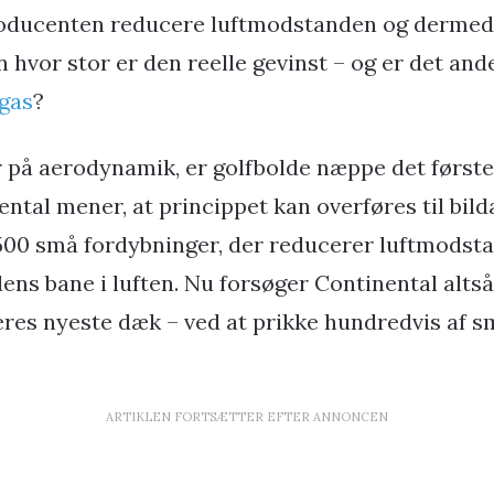
oducenten reducere luftmodstanden og dermed
 hvor stor er den reelle gevinst – og er det and
gas
?
på aerodynamik, er golfbolde næppe det første,
ntal mener, at princippet kan overføres til bil
500 små fordybninger, der reducerer luftmodst
dens bane i luften. Nu forsøger Continental altså
eres nyeste dæk – ved at prikke hundredvis af sm
ARTIKLEN FORTSÆTTER EFTER ANNONCEN