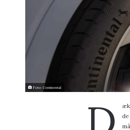
Foto: Continental
D
æk
de
må