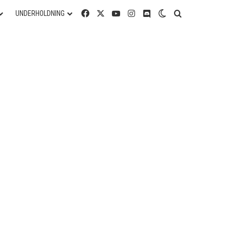
Facebook
X
YouTube
Instagram
Discord
Switch skin
Søg efter
UNDERHOLDNING