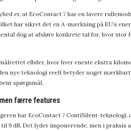
yhed er, at EcoContact 7 har en lavere rullemo
ilket har sikret det en A-mærkning på EU’s energ
ntal dog at afsløre konkrete tal for, hvor stor
ålrettet elbiler, hvor hver eneste ekstra kilome
den nye teknologi reelt betyder noget mærkbart 
åbent spørgsmål.
 men færre features
eren har EcoContact 7 ContiSilent-teknologi, 
til 9 dB. Det lyder imponerende, men i praksis