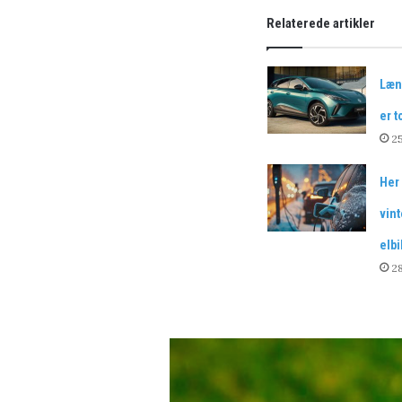
Relaterede artikler
Læn
er t
25
Her 
vin
elbi
2