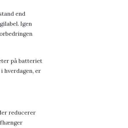
dstand end
ilabel. Igen
 forbedringen
ter på batteriet
i hverdagen, er
der reducerer
 afhænger