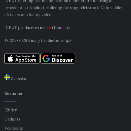
iNPUT er et digitalt medie, hvor du finder et bredt udvalg af
nyheder om teknologi, elbiler og forbrugerelektronik. Vi formidler
på tværs af tekst og video.
iNPUT produceres med
♥
i Danmark.
© 2012-2026 Binary Productions ApS.
Svenska
Sektioner
Elbiler
Gadgets
Teknologi