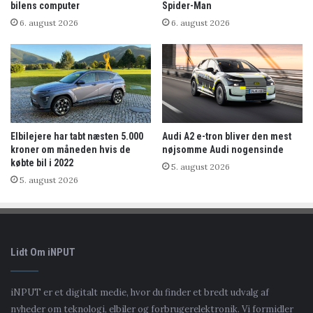
bilens computer
Spider-Man
6. august 2026
6. august 2026
Elbilejere har tabt næsten 5.000
Audi A2 e-tron bliver den mest
kroner om måneden hvis de
nøjsomme Audi nogensinde
købte bil i 2022
5. august 2026
5. august 2026
Lidt Om iNPUT
iNPUT er et digitalt medie, hvor du finder et bredt udvalg af
nyheder om teknologi, elbiler og forbrugerelektronik. Vi formidler