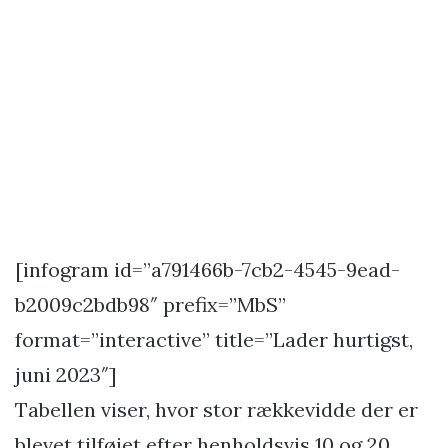
[infogram id=”a791466b-7cb2-4545-9ead-
b2009c2bdb98″ prefix=”MbS”
format=”interactive” title=”Lader hurtigst,
juni 2023″]
Tabellen viser, hvor stor rækkevidde der er
blevet tilføjet efter henholdsvis 10 og 20