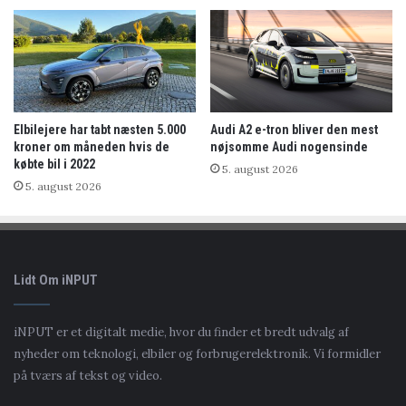
Elbilejere har tabt næsten 5.000
Audi A2 e-tron bliver den mest
kroner om måneden hvis de
nøjsomme Audi nogensinde
købte bil i 2022
5. august 2026
5. august 2026
Lidt Om iNPUT
iNPUT er et digitalt medie, hvor du finder et bredt udvalg af
nyheder om teknologi, elbiler og forbrugerelektronik. Vi formidler
på tværs af tekst og video.