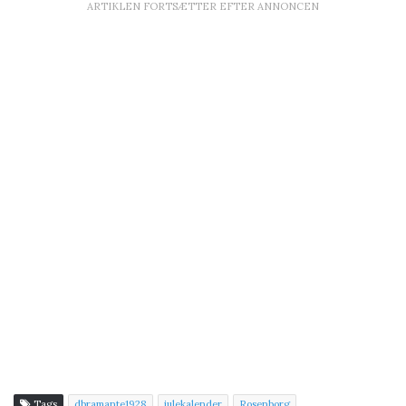
ARTIKLEN FORTSÆTTER EFTER ANNONCEN
Tags
dbramante1928
julekalender
Rosenborg