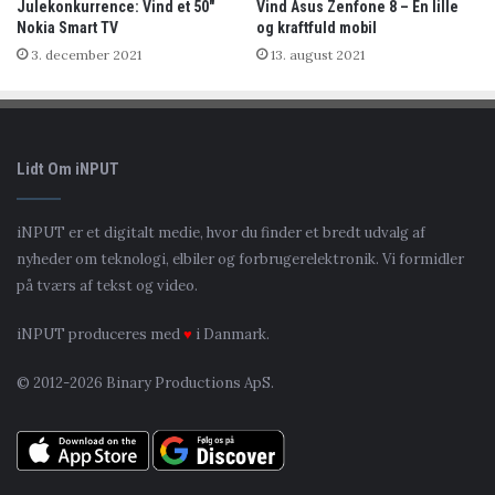
Julekonkurrence: Vind et 50″
Vind Asus Zenfone 8 – En lille
Nokia Smart TV
og kraftfuld mobil
3. december 2021
13. august 2021
Lidt Om iNPUT
iNPUT er et digitalt medie, hvor du finder et bredt udvalg af
nyheder om teknologi, elbiler og forbrugerelektronik. Vi formidler
på tværs af tekst og video.
iNPUT produceres med
♥
i Danmark.
© 2012-2026 Binary Productions ApS.