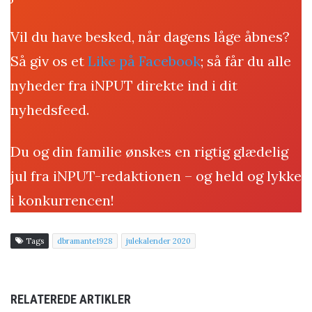
Vil du have besked, når dagens låge åbnes?
Så giv os et
Like på Facebook
; så får du alle
nyheder fra iNPUT direkte ind i dit
nyhedsfeed.
Du og din familie ønskes en rigtig glædelig
jul fra iNPUT-redaktionen – og held og lykke
i konkurrencen!
Tags
dbramante1928
julekalender 2020
RELATEREDE ARTIKLER