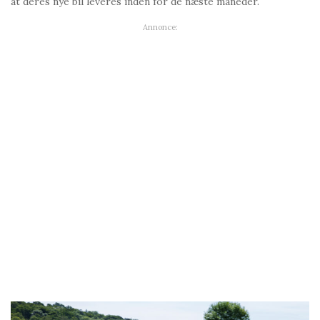
at deres nye bil leveres inden for de næste måneder.
Annonce: