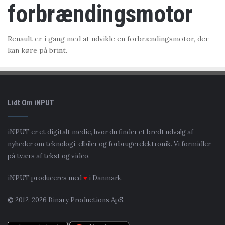
forbrændingsmotor
Renault er i gang med at udvikle en forbrændingsmotor, der
kan køre på brint.
Lidt Om iNPUT
iNPUT er et digitalt medie, hvor du finder et bredt udvalg af
nyheder om teknologi, elbiler og forbrugerelektronik. Vi formidler
på tværs af tekst og video.
iNPUT produceres med
♥
i Danmark.
© 2012-2026 Binary Productions ApS.