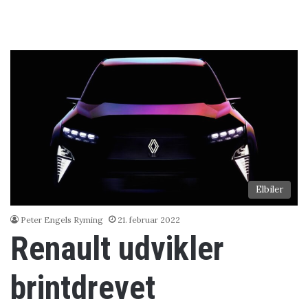
Elbiler
Peter Engels Ryming
21. februar 2022
Renault udvikler
brintdrevet