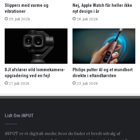
Slippers med varme og
Nej, Apple Watch får heller ikke
vibrationer
nyt design i år
29. juli 2026
28. juli 2026
DJI afslører vild lommekamera-
Philips putter AI og et mundkort
opgradering ved en fejl
direkte i eltandbørsten
27. juli 2026
23. juli 2026
Lidt Om iNPUT
iNPUT er et digitalt medie, hvor du finder et bredt udvalg af