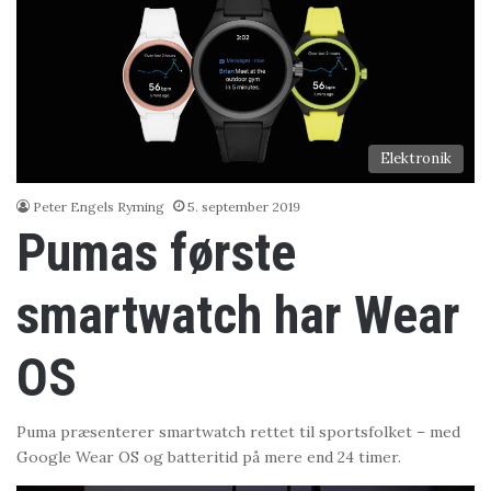
Elektronik
Peter Engels Ryming
5. september 2019
Pumas første
smartwatch har Wear
OS
Puma præsenterer smartwatch rettet til sportsfolket – med
Google Wear OS og batteritid på mere end 24 timer.