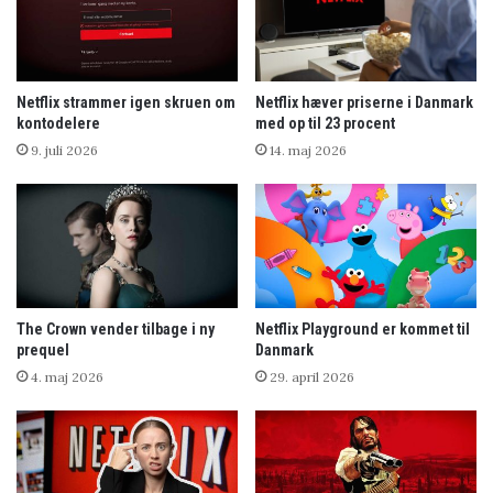
Netflix strammer igen skruen om
Netflix hæver priserne i Danmark
kontodelere
med op til 23 procent
9. juli 2026
14. maj 2026
The Crown vender tilbage i ny
Netflix Playground er kommet til
prequel
Danmark
4. maj 2026
29. april 2026