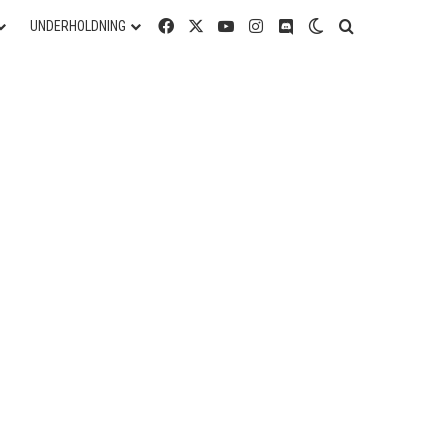
Facebook
X
YouTube
Instagram
Discord
Switch skin
Søg efter
UNDERHOLDNING