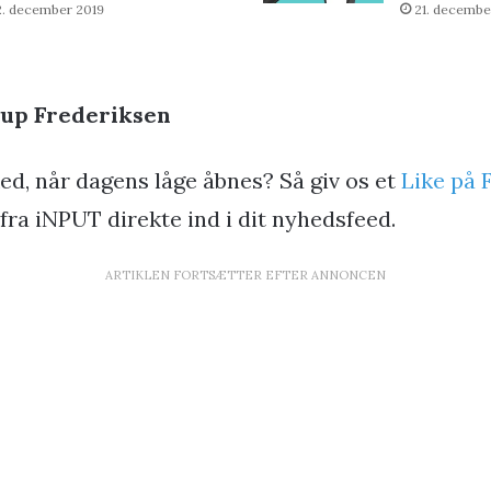
2. december 2019
21. decembe
rup Frederiksen
ed, når dagens låge åbnes? Så giv os et
Like på 
fra iNPUT direkte ind i dit nyhedsfeed.
ARTIKLEN FORTSÆTTER EFTER ANNONCEN