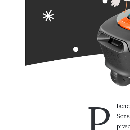
P
læne
Sens
præci