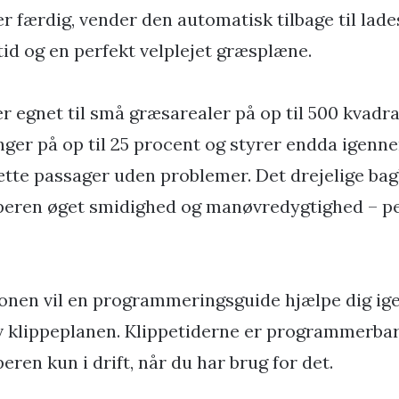
er færdig, vender den automatisk tilbage til lad
tid og en perfekt velplejet græsplæne.
er egnet til små græsarealer på op til 500 kvadr
ger på op til 25 procent og styrer endda igenn
ætte passager uden problemer. Det drejelige bag
eren øget smidighed og manøvredygtighed – per
tionen vil en programmeringsguide hjælpe dig 
v klippeplanen. Klippetiderne er programmerbar
ren kun i drift, når du har brug for det.