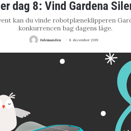
er dag 8: Vind Gardena Sile
ent kan du vinde robotplæneklipperen Garde
konkurrencen bag dagens låge.
Julemanden
8. december 2019