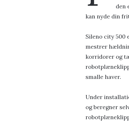
den 
kan nyde din fri
Sileno city 500 
mestrer hældnin
korridorer og t
robotplæneklipp
smalle haver.
Under installa
og beregner sel
robotplæneklippe