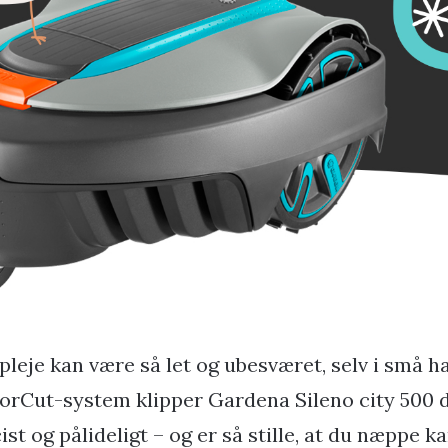
pleje kan være så let og ubesværet, selv i små h
orCut-system klipper Gardena Sileno city 500 
st og pålideligt – og er så stille, at du næppe k