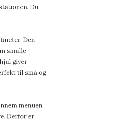
estationen. Du
atmeter. Den
em smalle
hjul giver
fekt til små og
igennem menuen
e. Derfor er