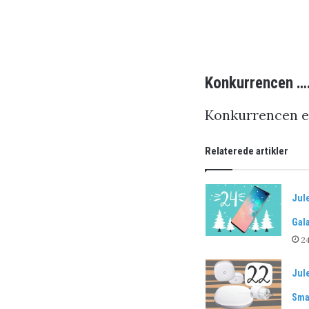
Konkurrencen …
Konkurrencen er 
Relaterede artikler
Jul
Gal
2
Jul
Sma