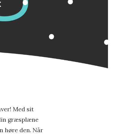
aver! Med sit
din græsplæne
an høre den. Når