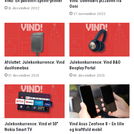
VIND: En patronfri Epson-printer
Vind: Udendørs pizzaovn fra
Ooni
11. december 2022
27. november 2022
Afsluttet: Julekonkurrence: Vind
Julekonkurrence: Vind B&O
daoHomebox
Beoplay Portal
17. december 2021
16. december 2021
Julekonkurrence: Vind et 50″
Vind Asus Zenfone 8 – En lille
Nokia Smart TV
og kraftfuld mobil