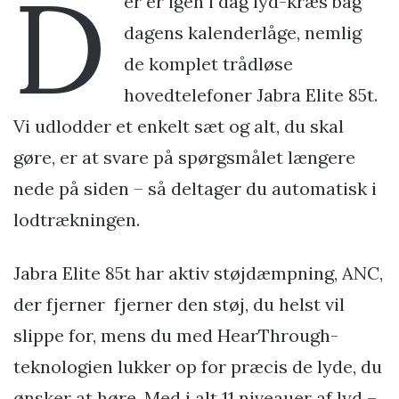
D
er er igen i dag lyd-kræs bag
dagens kalenderlåge, nemlig
de komplet trådløse
hovedtelefoner Jabra Elite 85t.
Vi udlodder et enkelt sæt og alt, du skal
gøre, er at svare på spørgsmålet længere
nede på siden – så deltager du automatisk i
lodtrækningen.
Jabra Elite 85t har aktiv støjdæmpning, ANC,
der fjerner fjerner den støj, du helst vil
slippe for, mens du med HearThrough-
teknologien lukker op for præcis de lyde, du
ønsker at høre. Med i alt 11 niveauer af lyd –