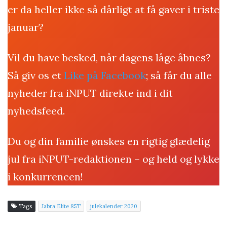
er da heller ikke så dårligt at få gaver i triste
januar?
Vil du have besked, når dagens låge åbnes?
Så giv os et
Like på Facebook
; så får du alle
nyheder fra iNPUT direkte ind i dit
nyhedsfeed.
Du og din familie ønskes en rigtig glædelig
jul fra iNPUT-redaktionen – og held og lykke
i konkurrencen!
Tags
Jabra Elite 85T
julekalender 2020