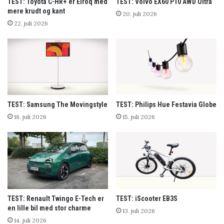
TEST: Toyota C-HR+ er Elroq med
TEST: Volvo EX60 P10 AWD Ultra
mere krudt og kant
20. juli 2026
22. juli 2026
TEST: Samsung The Movingstyle
TEST: Philips Hue Festavia Globe
18. juli 2026
15. juli 2026
TEST: Renault Twingo E-Tech er
TEST: iScooter EB3S
en lille bil med stor charme
13. juli 2026
14. juli 2026