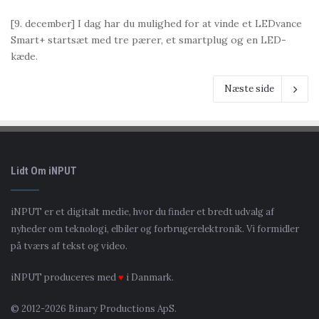
[9. december] I dag har du mulighed for at vinde et LEDvance
Smart+ startsæt med tre pærer, et smartplug og en LED-
kæde.
Næste side
Lidt Om iNPUT
iNPUT er et digitalt medie, hvor du finder et bredt udvalg af
nyheder om teknologi, elbiler og forbrugerelektronik. Vi formidler
på tværs af tekst og video.
iNPUT produceres med
♥
i Danmark.
© 2012-2026 Binary Productions ApS.