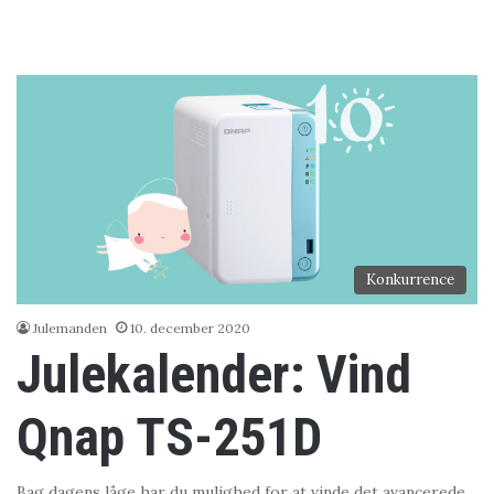
Konkurrence
Julemanden
10. december 2020
Julekalender: Vind
Qnap TS-251D
Bag dagens låge har du mulighed for at vinde det avancerede