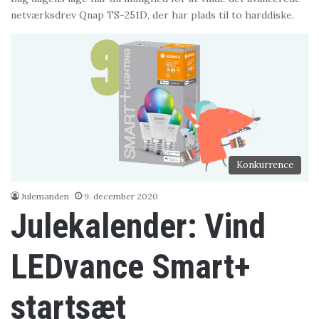
netværksdrev Qnap TS-251D, der har plads til to harddiske.
Konkurrence
Julemanden
9. december 2020
Julekalender: Vind
LEDvance Smart+
startsæt